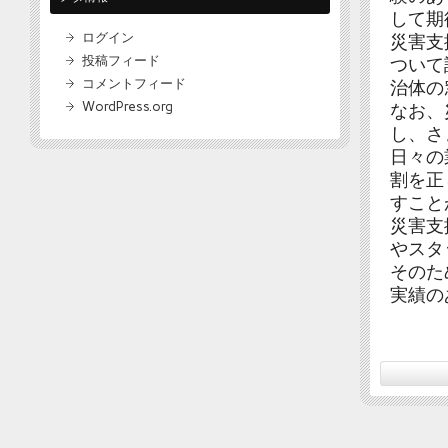
して期
ログイン
災害支
投稿フィード
ついて
コメントフィード
治体の
WordPress.org
なお、
し、さ
日々の
割を正
すこと
災害支
やスタ
そのた
実績の