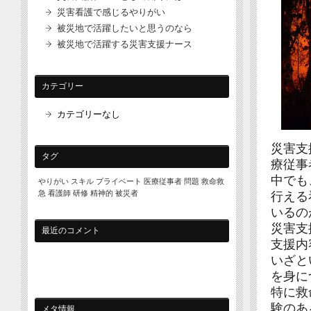
災害看護で感じるやりがい
被災地で活躍したいと思うのなら
被災地で活躍する災害支援ナース
カテゴリー
カテゴリーなし
災害支
タグ
療従事
中でも
やりがい
スキル
プライベート
医療従事者
問題
救命救
急
看護師
研修
精神的
被災者
行える
いるの
災害支
最近のコメント
支援内
いざと
を身に
特に救
験のあ
メタ情報